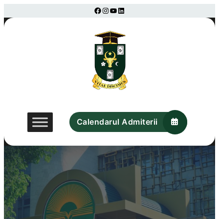
Sari
Facebook
Instagram
YouTube
LinkedIn
la
conținut
Calendarul Admiterii